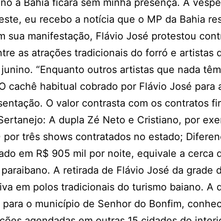
ano a Bahia ficará sem minha presença. À véspe
este, eu recebo a notícia que o MP da Bahia re
m sua manifestação, Flávio José protestou cont
e as atrações tradicionais do forró e artistas 
junino. “Enquanto outros artistas que nada têm
 O cachê habitual cobrado por Flávio José para 
sentação. O valor contrasta com os contratos f
ertanejo: A dupla Zé Neto e Cristiano, por ex
 por três shows contratados no estado; Difere
xado em R$ 905 mil por noite, equivale a cerca d
paraibano. A retirada de Flávio José da grade 
iva em polos tradicionais do turismo baiano. A 
 para o município de Senhor do Bonfim, conhe
ações agendadas em outras 15 cidades do interi