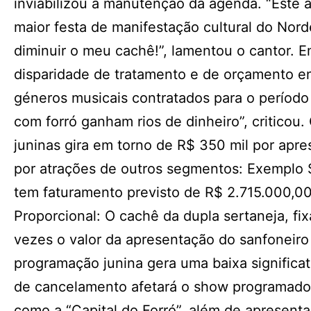
inviabilizou a manutenção da agenda. “Este 
maior festa de manifestação cultural do Nord
diminuir o meu cachê!”, lamentou o cantor. E
disparidade de tratamento e de orçamento entr
géneros musicais contratados para o período 
com forró ganham rios de dinheiro”, criticou.
juninas gira em torno de R$ 350 mil por apre
por atrações de outros segmentos: Exemplo S
tem faturamento previsto de R$ 2.715.000,00
Proporcional: O cachê da dupla sertaneja, fi
vezes o valor da apresentação do sanfoneiro 
programação junina gera uma baixa significat
de cancelamento afetará o show programado
como a “Capital do Forró”, além de apresent