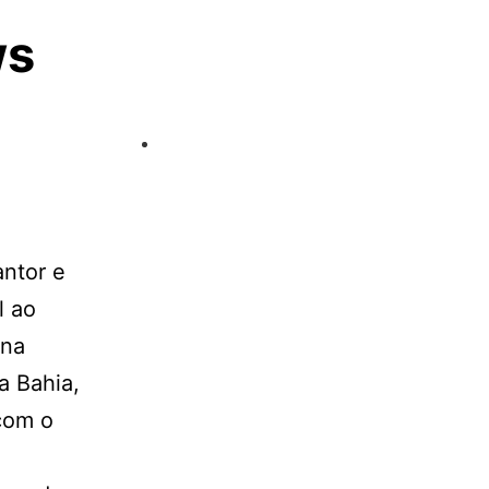
ws
antor e
l ao
 na
a Bahia,
com o