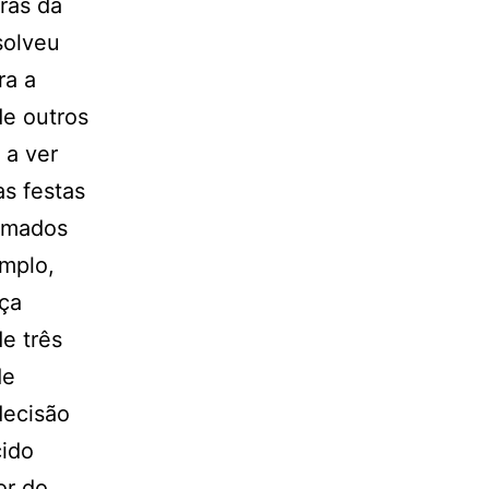
ras da
solveu
ra a
de outros
 a ver
as festas
irmados
emplo,
nça
e três
de
decisão
cido
or do