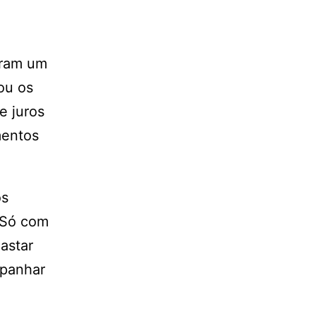
aram um
ou os
e juros
mentos
os
. Só com
astar
apanhar