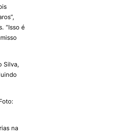
ois
ros”,
. “Isso é
omisso
 Silva,
luindo
.
Foto:
rias na