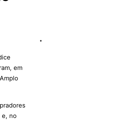
dice
aram, em
 Amplo
mpradores
 e, no