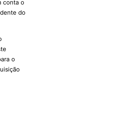
m conta o
idente do
o
ste
para o
quisição