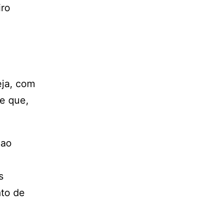
iro
eja, com
e que,
 ao
s
ato de