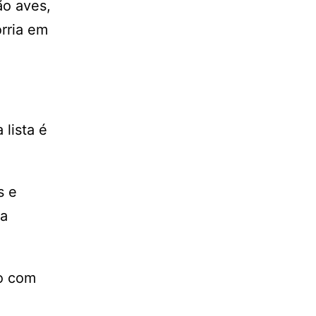
ão aves,
rria em
lista é
s e
ma
to com