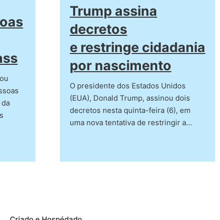
Trump assina
soas
decretos
e restringe cidadania
ass
por nascimento
iou
O presidente dos Estados Unidos
essoas
(EUA), Donald Trump, assinou dois
 da
decretos nesta quinta-feira (6), em
s
uma nova tentativa de restringir a…
Criado e Hospédado