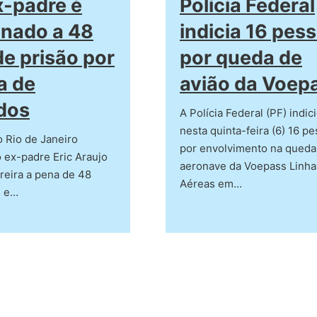
Polícia Federal
x-padre é
indicia 16 pes
nado a 48
por queda de
e prisão por
avião da Voep
a de
dos
A Polícia Federal (PF) indic
nesta quinta-feira (6) 16 p
o Rio de Janeiro
por envolvimento na queda
 ex-padre Eric Araujo
aeronave da Voepass Linha
reira a pena de 48
Aéreas em…
s e…