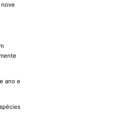
m nove
am
lmente
te ano e
espécies