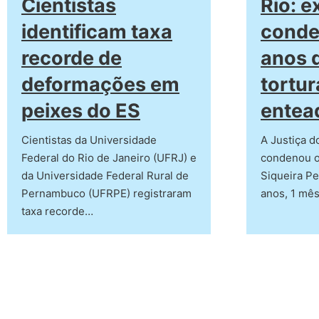
Cientistas
Rio: e
identificam taxa
conde
recorde de
anos d
deformações em
tortur
peixes do ES
entea
Cientistas da Universidade
A Justiça d
Federal do Rio de Janeiro (UFRJ) e
condenou o
da Universidade Federal Rural de
Siqueira Pe
Pernambuco (UFRPE) registraram
anos, 1 mê
taxa recorde…