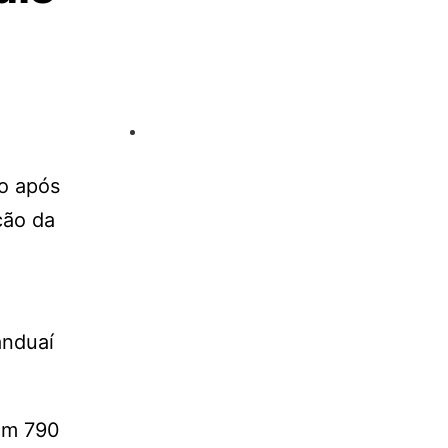
ão após
ção da
anduaí
om 790