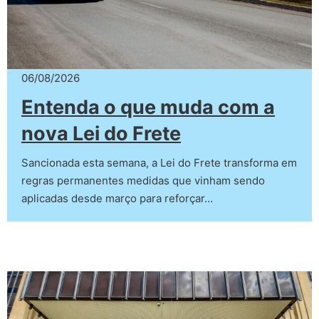
06/08/2026
Entenda o que muda com a
nova Lei do Frete
Sancionada esta semana, a Lei do Frete transforma em
regras permanentes medidas que vinham sendo
aplicadas desde março para reforçar…