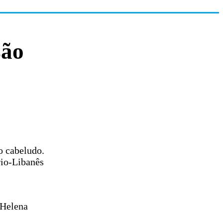
são
o cabeludo.
rio-Libanês
 Helena