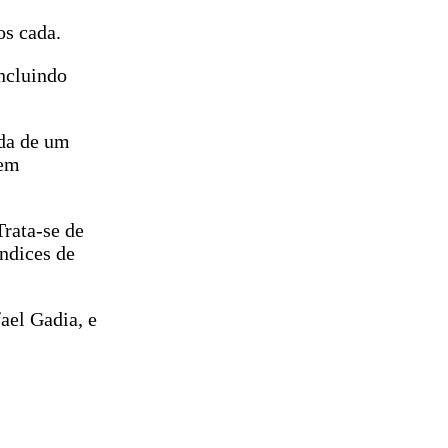
os cada.
ncluindo
ada de um
sem
Trata-se de
índices de
ael Gadia, e