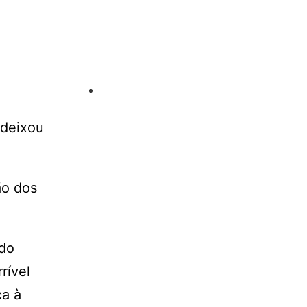
 deixou
ão dos
 do
rível
ca à