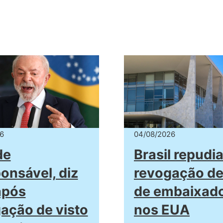
6
04/08/2026
de
Brasil repudi
ponsável, diz
revogação de
após
de embaixad
ação de visto
nos EUA