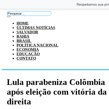
Saltar para o conteúdo principal
Ir para o footer
Respeitamos sua pri
Pesquisar
...
HOME
ÚLTIMAS NOTÍCIAS
SALVADOR
BAHIA
BRASIL
POLÍTICA NACIONAL
ECONOMIA
EDUCAÇÃO
CONTATO
Lula parabeniza Colômbia
após eleição com vitória da
direita