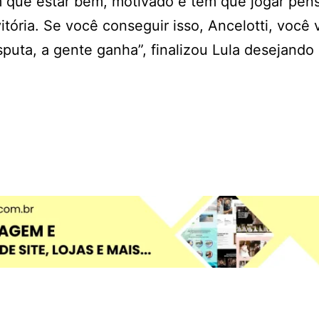
em que estar bem, motivado e tem que jogar pe
tória. Se você conseguir isso, Ancelotti, você v
puta, a gente ganha”, finalizou Lula desejando