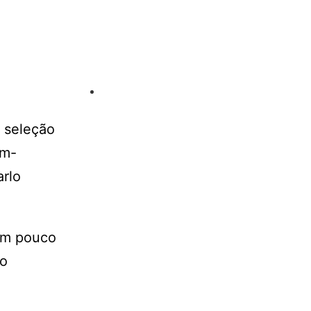
à seleção
em-
arlo
um pouco
do