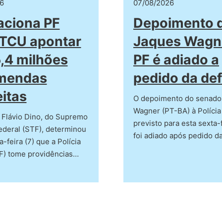
6
07/08/2026
aciona PF
Depoimento 
TCU apontar
Jaques Wagn
,4 milhões
PF é adiado a
mendas
pedido da de
itas
O depoimento do senado
Wagner (PT-BA) à Polícia
 Flávio Dino, do Supremo
previsto para esta sexta-f
ederal (STF), determinou
foi adiado após pedido d
-feira (7) que a Polícia
PF) tome providências…