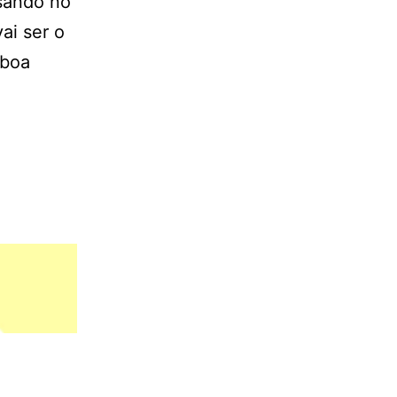
nsando no
ai ser o
 boa