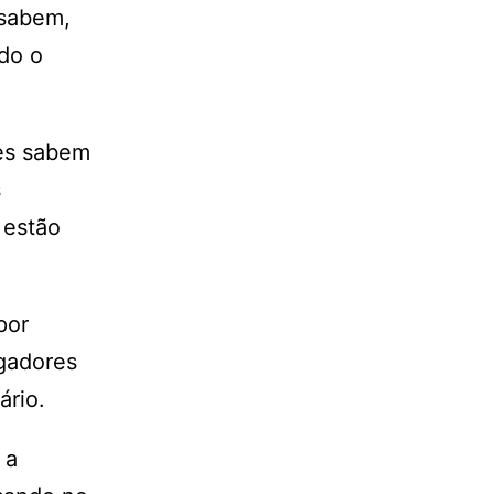
 sabem,
do o
les sabem
s
 estão
por
ogadores
ário.
 a