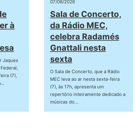
07/08/2026
de
Sala de Concerto,
er à
da Rádio MEC,
celebra Radamés
fesa
Gnattali nesta
sexta
r Jaques
 Federal,
O Sala de Concerto, que a Rádio
eira (7),
MEC leva ao ar nesta sexta-feira
a…
(7), às 17h, apresenta um
repertório inteiramente dedicado a
músicas do…