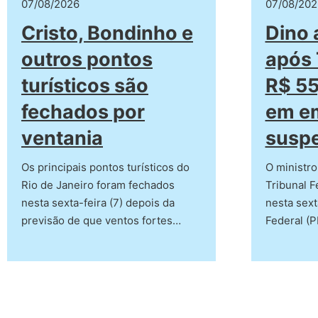
07/08/2026
07/08/202
Cristo, Bondinho e
Dino 
outros pontos
após 
turísticos são
R$ 55
fechados por
em e
ventania
suspe
Os principais pontos turísticos do
O ministro
Rio de Janeiro foram fechados
Tribunal F
nesta sexta-feira (7) depois da
nesta sexta
previsão de que ventos fortes…
Federal (