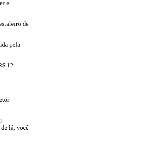
er e
estaleiro de
ada pela
 R$ 12
etor
o
de lá, você