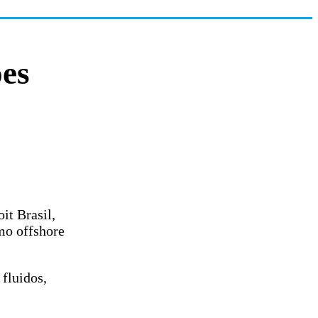
ões
it Brasil,
imo offshore
 fluidos,