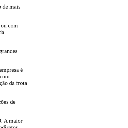
o de mais
s ou com
da
 grandes
 empresa é
e com
ção da frota
ções de
0. A maior
ndiretos.