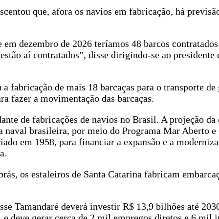
centou que, afora os navios em fabricação, há previsã
ue em dezembro de 2026 teríamos 48 barcos contratado
 estão aí contratados”, disse dirigindo-se ao presidente 
 fabricação de mais 18 barcaças para o transporte de
ra fazer a movimentação das barcaças.
nte de fabricações de navios no Brasil. A projeção da
ria naval brasileira, por meio do Programa Mar Aberto 
ado em 1958, para financiar a expansão e a moderniza
a.
brás, os estaleiros de Santa Catarina fabricam embarca
se Tamandaré deverá investir R$ 13,9 bilhões até 203
 e deve gerar cerca de 2 mil empregos diretos e 6 mil i