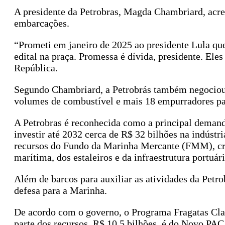
A presidente da Petrobras, Magda Chambriard, acres
embarcações.
“Prometi em janeiro de 2025 ao presidente Lula q
edital na praça. Promessa é dívida, presidente. Eles
República.
Segundo Chambriard, a Petrobrás também negociou a
volumes de combustível e mais 18 empurradores pa
A Petrobras é reconhecida como a principal demanda
investir até 2032 cerca de R$ 32 bilhões na indúst
recursos do Fundo da Marinha Mercante (FMM), cri
marítima, dos estaleiros e da infraestrutura portuári
Além de barcos para auxiliar as atividades da Petro
defesa para a Marinha.
De acordo com o governo, o Programa Fragatas Clas
parte dos recursos, R$ 10,5 bilhões, é do Novo PAC,