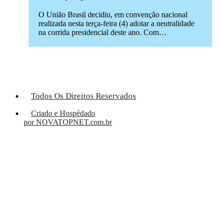
O União Brasil decidiu, em convenção nacional
realizada nesta terça-feira (4) adotar a neutralidade
na corrida presidencial deste ano. Com…
Todos Os Direitos Reservados
Criado e Hospédado
por NOVATOPNET.com.br