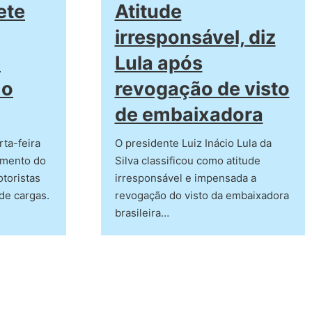
ete
Atitude
irresponsável, diz
e
Lula após
 o
revogação de visto
de embaixadora
rta-feira
O presidente Luiz Inácio Lula da
gamento do
Silva classificou como atitude
otoristas
irresponsável e impensada a
de cargas.
revogação do visto da embaixadora
brasileira…