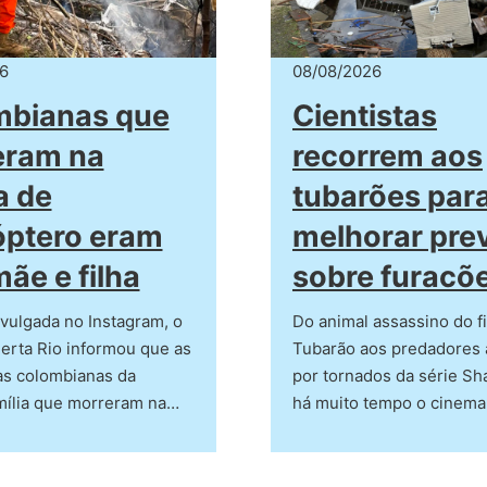
6
08/08/2026
mbianas que
Cientistas
eram na
recorrem aos
a de
tubarões par
óptero eram
melhorar pre
mãe e filha
sobre furacõ
vulgada no Instagram, o
Do animal assassino do f
erta Rio informou que as
Tubarão aos predadores 
tas colombianas da
por tornados da série Sh
ília que morreram na…
há muito tempo o cinema