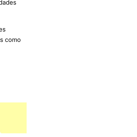
idades
es
as como