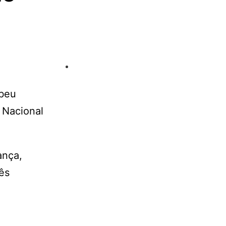
ebeu
m Nacional
ança,
ês