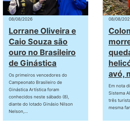
08/08/2026
08/08/202
Lorrane Oliveira e
Colo
Caio Souza são
morr
ouro no Brasileiro
qued
de Ginástica
helic
avó, 
Os primeiros vencedores do
Campeonato Brasileiro de
Em nota di
Ginástica Artística foram
Sistema Al
conhecidos neste sábado (8),
três turis
diante do lotado Ginásio Nilson
mesma fam
Nelson,…