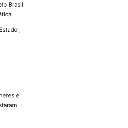
lo Brasil
ática.
Estado”,
heres e
staram