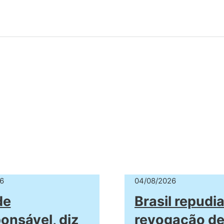
6
04/08/2026
de
Brasil repudi
ponsável, diz
revogação de