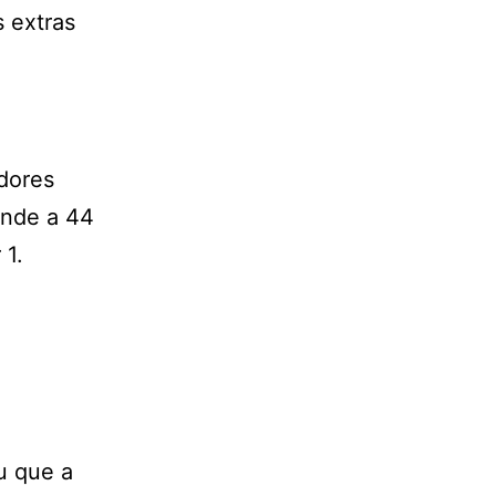
 extras
dores
onde a 44
 1.
u que a