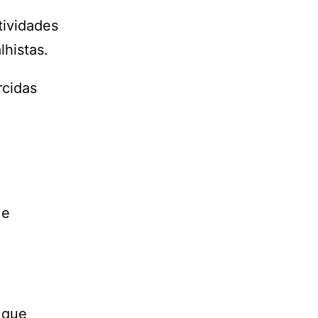
tividades
histas.
rcidas
 e
 que