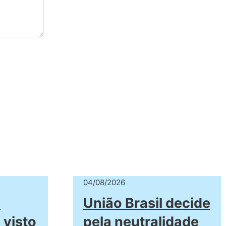
04/08/2026
a
União Brasil decide
 visto
pela neutralidade