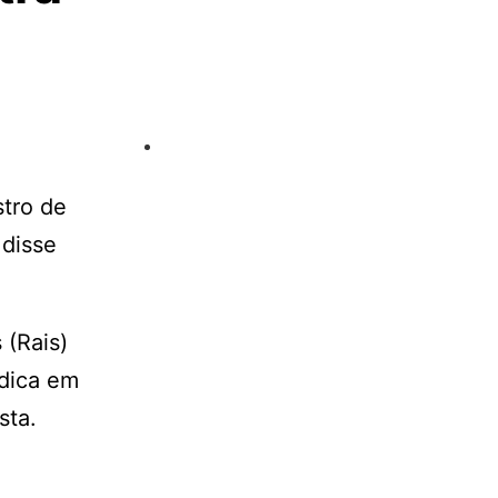
stro de
 disse
 (Rais)
ídica em
sta.