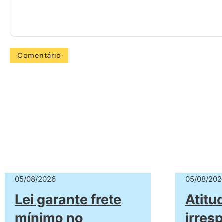
05/08/2026
05/08/202
Lei garante frete
Atitu
mínimo no
irres