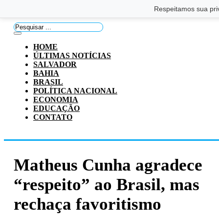
Saltar para o conteúdo principal
Ir para o footer
Respeitamos sua pri
Pesquisar
...
HOME
ÚLTIMAS NOTÍCIAS
SALVADOR
BAHIA
BRASIL
POLÍTICA NACIONAL
ECONOMIA
EDUCAÇÃO
CONTATO
Matheus Cunha agradece
“respeito” ao Brasil, mas
rechaça favoritismo