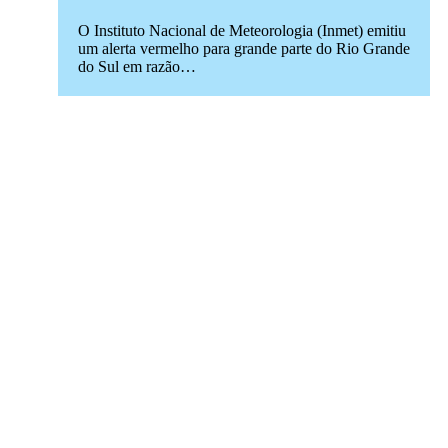
O Instituto Nacional de Meteorologia (Inmet) emitiu
um alerta vermelho para grande parte do Rio Grande
do Sul em razão…