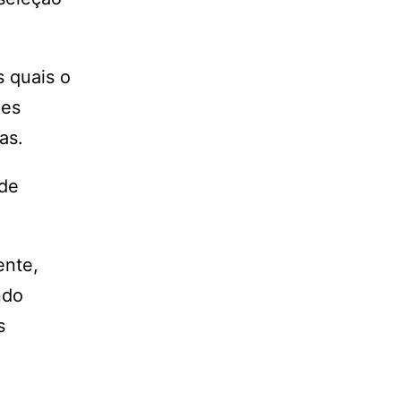
s quais o
des
gas.
 de
ente,
ndo
s