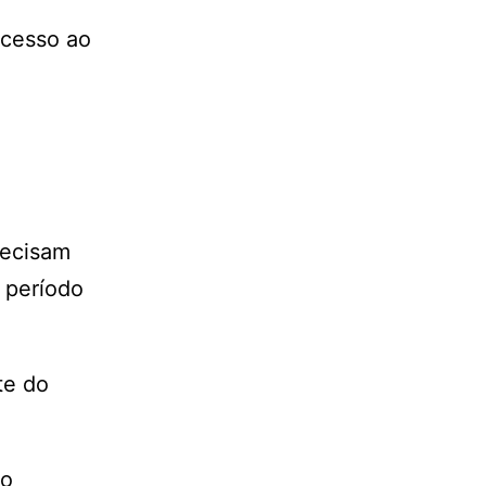
acesso ao
recisam
 período
te do
so