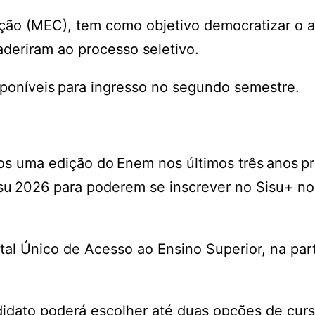
ação (MEC), tem como objetivo democratizar o 
 aderiram ao processo seletivo.
sponíveis para ingresso no segundo semestre.
os uma edição do Enem nos últimos três anos p
isu 2026 para poderem se inscrever no Sisu+ no
tal Único de Acesso ao Ensino Superior, na par
ndidato poderá escolher até duas opções de cur