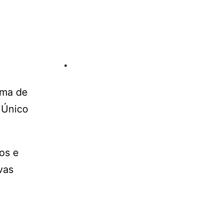
ema de
 Único
dos e
vas