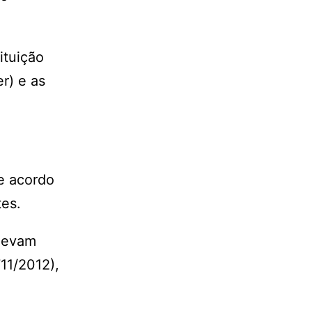
ituição
r) e as
e acordo
tes.
 levam
11/2012),