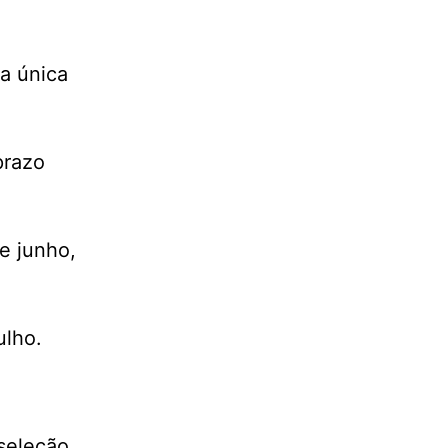
da única
prazo
e junho,
ulho.
 seleção