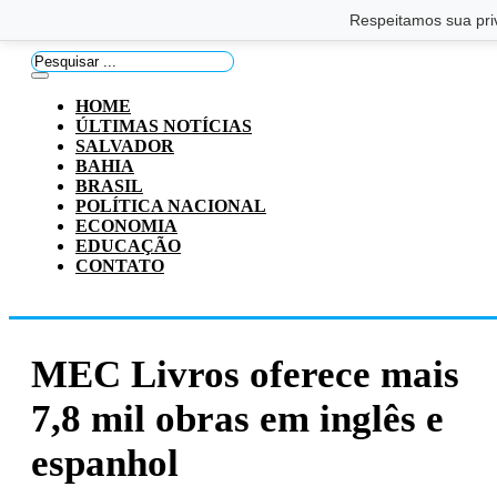
Saltar para o conteúdo principal
Ir para o footer
Respeitamos sua pri
Pesquisar
...
HOME
ÚLTIMAS NOTÍCIAS
SALVADOR
BAHIA
BRASIL
POLÍTICA NACIONAL
ECONOMIA
EDUCAÇÃO
CONTATO
MEC Livros oferece mais
7,8 mil obras em inglês e
espanhol