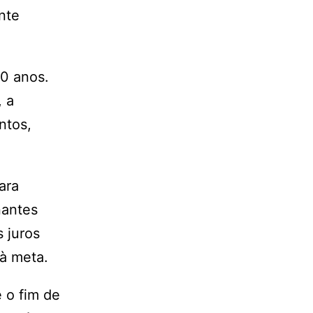
nte
20 anos.
, a
ntos,
ara
nantes
 juros
 à meta.
 o fim de