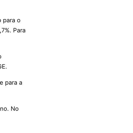
o para o
,7%. Para
o
GE.
e para a
ano. No