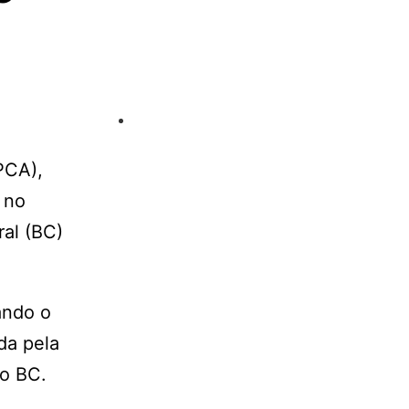
PCA),
 no
al (BC)
ando o
da pela
lo BC.