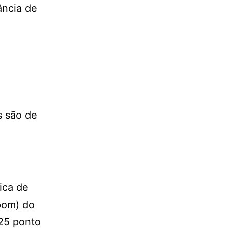
ância de
s são de
ica de
pom) do
,25 ponto