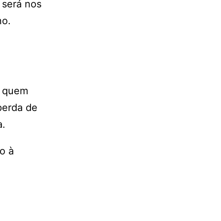
 será nos
no.
a quem
perda de
a.
o à