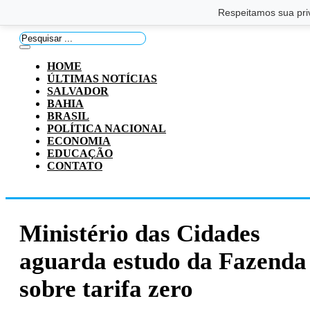
Saltar para o conteúdo principal
Ir para o footer
Respeitamos sua pri
Pesquisar
...
HOME
ÚLTIMAS NOTÍCIAS
SALVADOR
BAHIA
BRASIL
POLÍTICA NACIONAL
ECONOMIA
EDUCAÇÃO
CONTATO
Ministério das Cidades
aguarda estudo da Fazenda
sobre tarifa zero