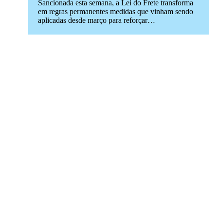
Sancionada esta semana, a Lei do Frete transforma
em regras permanentes medidas que vinham sendo
aplicadas desde março para reforçar…