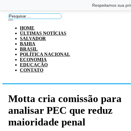
Saltar para o conteúdo principal
Ir para o footer
Respeitamos sua pri
Pesquisar
...
HOME
ÚLTIMAS NOTÍCIAS
SALVADOR
BAHIA
BRASIL
POLÍTICA NACIONAL
ECONOMIA
EDUCAÇÃO
CONTATO
Motta cria comissão para
analisar PEC que reduz
maioridade penal