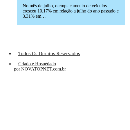
No mês de julho, o emplacamento de veículos
cresceu 10,17% em relação a julho do ano passado e
3,31% em…
Todos Os Direitos Reservados
Criado e Hospédado
por NOVATOPNET.com.br