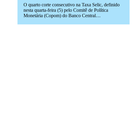
O quarto corte consecutivo na Taxa Selic, definido
nesta quarta-feira (5) pelo Comitê de Política
Monetária (Copom) do Banco Central…