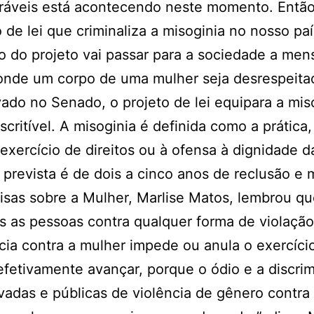
práveis está acontecendo neste momento. Então
 de lei que criminaliza a misoginia no nosso paí
ão do projeto vai passar para a sociedade a me
onde um corpo de uma mulher seja desrespeitad
ado no Senado, o projeto de lei equipara a mis
critível. A misoginia é definida como a prática
o exercício de direitos ou à ofensa à dignidade 
prevista é de dois a cinco anos de reclusão e m
sas sobre a Mulher, Marlise Matos, lembrou qu
as as pessoas contra qualquer forma de violaçã
ncia contra a mulher impede ou anula o exercíci
efetivamente avançar, porque o ódio e a discri
adas e públicas de violência de gênero contra