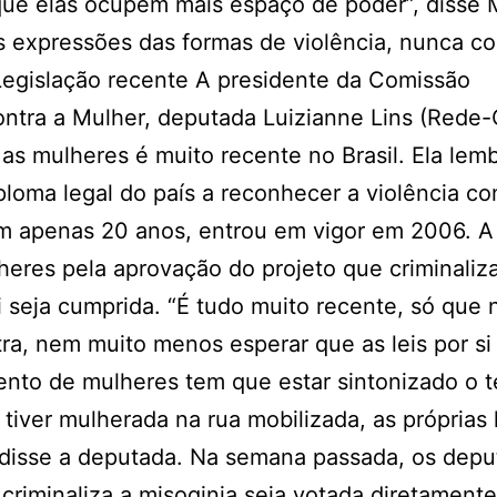
que elas ocupem mais espaço de poder”, disse M
as expressões das formas de violência, nunca 
 Legislação recente A presidente da Comissão
ntra a Mulher, deputada Luizianne Lins (Rede-
r as mulheres é muito recente no Brasil. Ela lem
loma legal do país a reconhecer a violência co
em apenas 20 anos, entrou em vigor em 2006. A
heres pela aprovação do projeto que criminaliz
 seja cumprida. “É tudo muito recente, só que 
a, nem muito menos esperar que as leis por si 
ento de mulheres tem que estar sintonizado o 
tiver mulherada na rua mobilizada, as próprias 
”, disse a deputada. Na semana passada, os dep
criminaliza a misoginia seja votada diretament