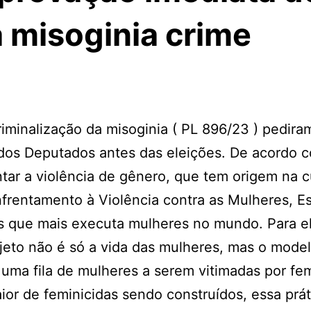
a misoginia crime
riminalização da misoginia ( PL 896/23 ) pedira
 dos Deputados antes das eleições. De acordo 
ntar a violência de gênero, que tem origem na c
nfrentamento à Violência contra as Mulheres, Es
aís que mais executa mulheres no mundo. Para e
jeto não é só a vida das mulheres, mas o mode
s uma fila de mulheres a serem vitimadas por fem
aior de feminicidas sendo construídos, essa prát