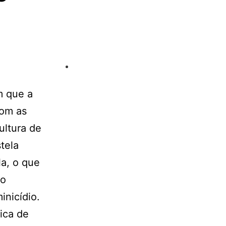
m que a
com as
ultura de
tela
la, o que
lo
inicídio.
ica de