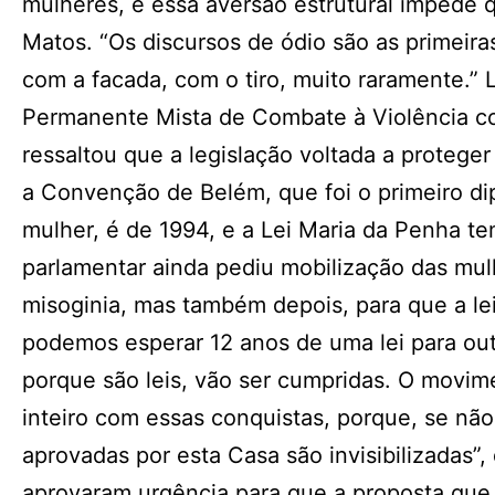
mulheres, e essa aversão estrutural impede 
Matos. “Os discursos de ódio são as primeir
com a facada, com o tiro, muito raramente.”
Permanente Mista de Combate à Violência co
ressaltou que a legislação voltada a protege
a Convenção de Belém, que foi o primeiro dip
mulher, é de 1994, e a Lei Maria da Penha t
parlamentar ainda pediu mobilização das mul
misoginia, mas também depois, para que a lei
podemos esperar 12 anos de uma lei para outr
porque são leis, vão ser cumpridas. O movim
inteiro com essas conquistas, porque, se não 
aprovadas por esta Casa são invisibilizadas
aprovaram urgência para que a proposta que 