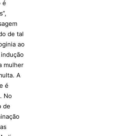
 é
s”,
nsagem
o de tal
oginia ao
, indução
da mulher
ulta. A
e é
o. No
o de
minação
 as