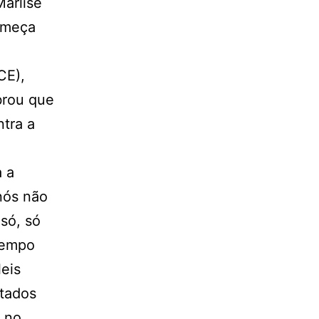
arlise
começa
CE),
brou que
ntra a
a a
nós não
só, só
tempo
leis
utados
e no