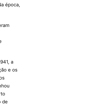
Na época,
 eram
e
941, a
ção e os
os
anhou
rto
o de