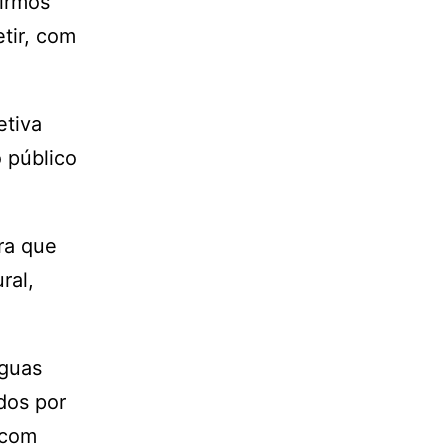
uirmos
tir, com
etiva
o público
ra que
ral,
águas
dos por
 com