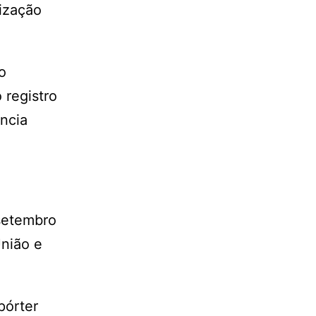
lização
o
 registro
ência
 setembro
nião e
pórter