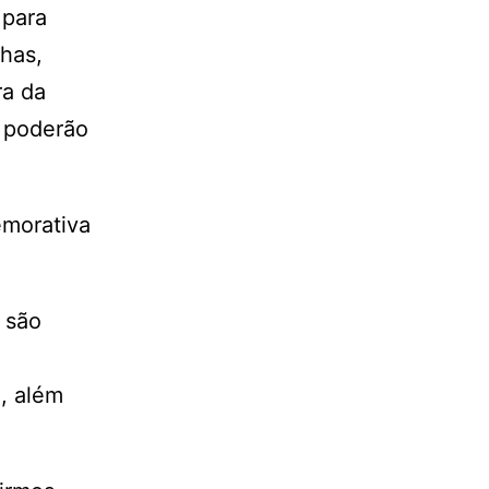
 para
lhas,
ra da
 poderão
emorativa
 são
, além