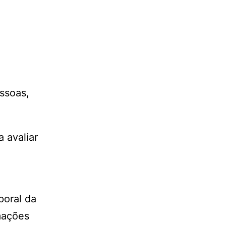
ssoas,
 avaliar
poral da
mações