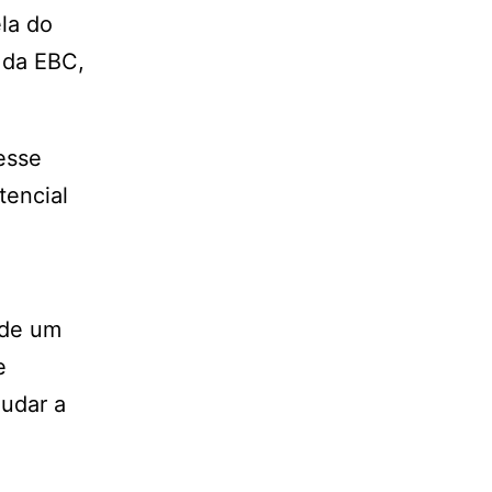
la do
 da EBC,
esse
tencial
 de um
e
udar a