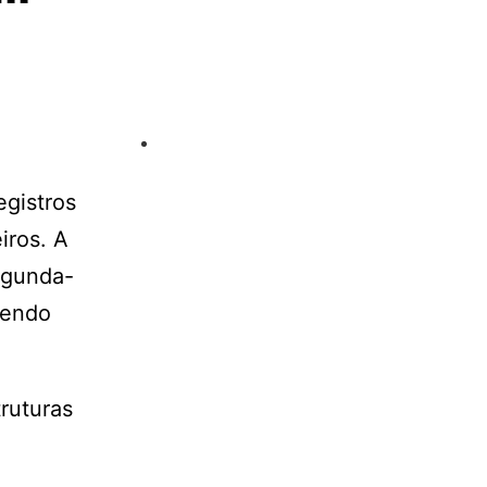
egistros
iros. A
segunda-
sendo
ruturas