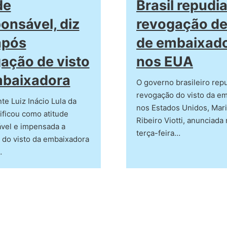
de
Brasil repudi
ponsável, diz
revogação de
após
de embaixad
ação de visto
nos EUA
mbaixadora
O governo brasileiro rep
revogação do visto da e
te Luiz Inácio Lula da
nos Estados Unidos, Mari
sificou como atitude
Ribeiro Viotti, anunciada
ável e impensada a
terça-feira…
 do visto da embaixadora
…