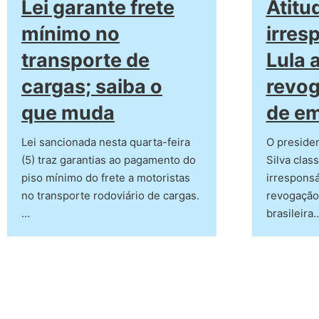
Lei garante frete
Atitu
mínimo no
irres
transporte de
Lula 
cargas; saiba o
revog
que muda
de e
Lei sancionada nesta quarta-feira
O presiden
(5) traz garantias ao pagamento do
Silva clas
piso mínimo do frete a motoristas
irrespons
no transporte rodoviário de cargas.
revogação
…
brasileira