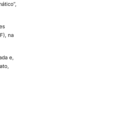
ático”,
es
F), na
ada e,
ato,