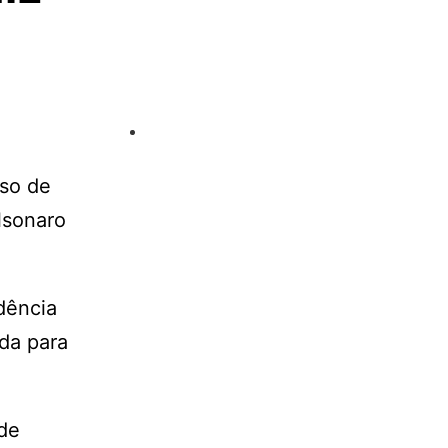
aso de
lsonaro
dência
uda para
de