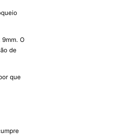
oqueio
ck 9mm. O
zão de
por que
 cumpre