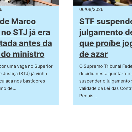
6
06/08/2026
 de Marco
STF suspend
 no STJ já era
julgamento de
tada antes da
que proíbe jo
 do ministro
de azar
por uma vaga no Superior
O Supremo Tribunal Fede
e Justiça (STJ) já vinha
decidiu nesta quinta-feira
culada nos bastidores
suspender o julgamento 
smo de…
validade da Lei das Cont
Penais…