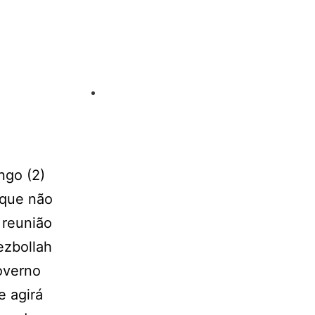
ngo (2)
 que não
 reunião
ezbollah
overno
e agirá