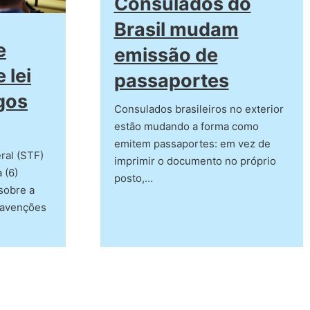
Consulados do
Brasil mudam
e
emissão de
 lei
passaportes
gos
Consulados brasileiros no exterior
estão mudando a forma como
emitem passaportes: em vez de
ral (STF)
imprimir o documento no próprio
 (6)
posto,…
sobre a
ravenções