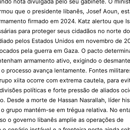
ndo nota divulgada pelo seu gabinete. O minis
irmou que o presidente libanês, Josef Aoun, est
mamento firmado em 2024. Katz alertou que Is
sárias para proteger seus cidadãos no norte do
mediado pelos Estados Unidos em novembro de 2
ocados pela guerra em Gaza. O pacto determin
antenham armamento ativo, exigindo o desmant
, o processo avança lentamente. Fontes militare
upo xiita ocorre com extrema cautela, para evi
ivisões políticas e forte pressão de aliados oci
. Desde a morte de Hassan Nasrallah, líder his
 o grupo mantém-se em trégua relativa. No ent
aso o governo libanês amplie as operações de
 cenário instável e a fronteira norte ainda so