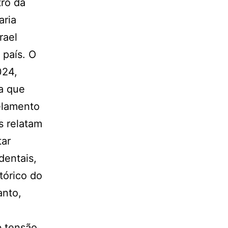
tro da
aria
rael
 país. O
024,
a que
elamento
s relatam
tar
dentais,
tórico do
anto,
b tensão,