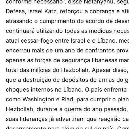
conforme necessário”, disse Netanyahu, segu
Defesa, Israel Katz, reforçou a cobrança e af
atrasando o cumprimento do acordo de desar
continuará utilizando todas as medidas neces
atual cessar-fogo entre Israel e o Líbano, 
encerrou mais de um ano de confrontos prov
apenas as forças de segurança libanesas m
total das milícias do Hezbollah. Apesar disso
que a destruição de depósitos de armas do gr
choques internos no Líbano. O país enfrenta d
como Washington e Riad, para cumprir o plano
Hezbollah, durante a guerra do ano passado,
suas lideranças já advertiram que reagirão c
desarmamento para além do sul do país. Com o