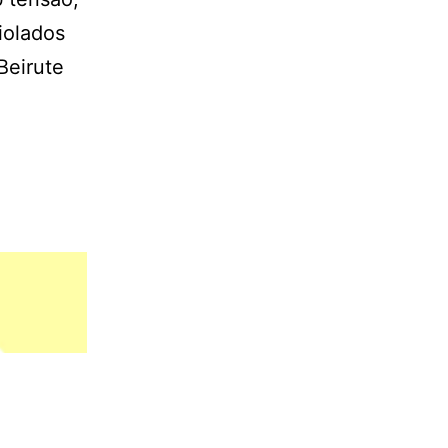
iolados
Beirute