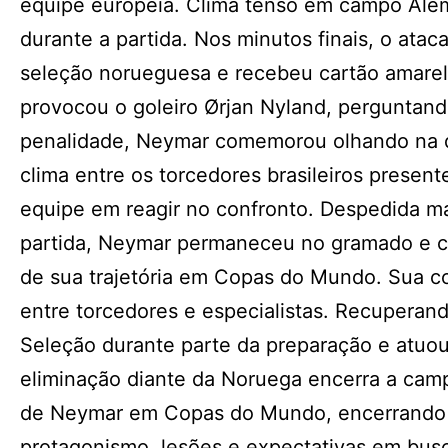
equipe europeia. Clima tenso em campo Alé
durante a partida. Nos minutos finais, o at
seleção norueguesa e recebeu cartão amarelo
provocou o goleiro Ørjan Nyland, perguntando
penalidade, Neymar comemorou olhando na di
clima entre os torcedores brasileiros present
equipe em reagir no confronto. Despedida 
partida, Neymar permaneceu no gramado e c
de sua trajetória em Copas do Mundo. Sua c
entre torcedores e especialistas. Recuperand
Seleção durante parte da preparação e atuo
eliminação diante da Noruega encerra a campa
de Neymar em Copas do Mundo, encerrando 
protagonismo, lesões e expectativas em bu