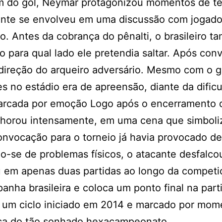
m do gol, Neymar protagonizou momentos de t
acante se envolveu em uma discussão com jogado
. Antes da cobrança do pênalti, o brasileiro 
 para qual lado ele pretendia saltar. Após conv
reção do arqueiro adversário. Mesmo com o go
es no estádio era de apreensão, diante da dific
marcada por emoção Logo após o encerramento 
horou intensamente, em uma cena que simboli
onvocação para o torneio já havia provocado d
o-se de problemas físicos, o atacante desfalco
u em apenas duas partidas ao longo da competi
nha brasileira e coloca um ponto final na part
um ciclo iniciado em 2014 e marcado por mom
sca do tão sonhado hexacampeonato.