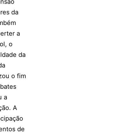
ensão
res da
também
erter a
l, o
uldade da
da
zou o fim
ebates
u a
ção. A
icipação
entos de