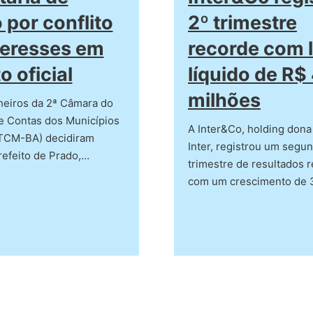
2º trimestre
 por conflito
recorde com 
teresses em
líquido de R$
o oficial
milhões
heiros da 2ª Câmara do
e Contas dos Municípios
A Inter&Co, holding don
(TCM-BA) decidiram
Inter, registrou um segu
refeito de Prado,…
trimestre de resultados 
com um crescimento de