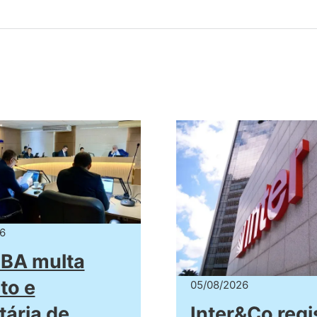
6
BA multa
to e
05/08/2026
Inter&Co regi
tária de