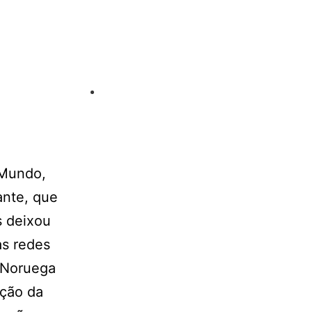
 Mundo,
ante, que
s deixou
as redes
 Noruega
ação da