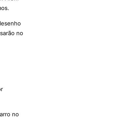
mos.
 desenho
asarão no
r
arro no