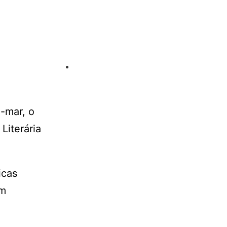
-mar, o
Literária
icas
em