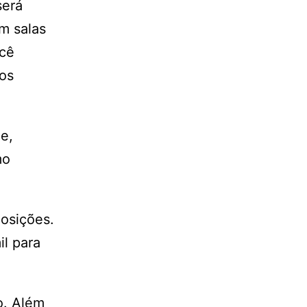
será
m salas
ocê
 os
e,
mo
posições.
il para
o. Além