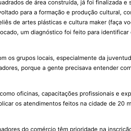
adrados de área construída, já foi finalizada e 
oltado para a formação e produção cultural, co
liês de artes plásticas e cultura maker (faça v
ocado, um diagnóstico foi feito para identificar
m os grupos locais, especialmente da juventud
radores, porque a gente precisava entender co
 como oficinas, capacitações profissionais e ex
licar os atendimentos feitos na cidade de 20 m
alhadores do comércio têm prioridade na inscriçã