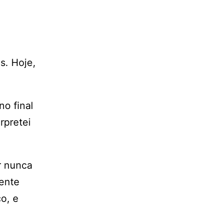
s. Hoje,
o final
rpretei
r nunca
gente
o, e