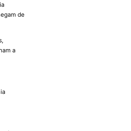
ia
chegam de
s,
rnam a
ia