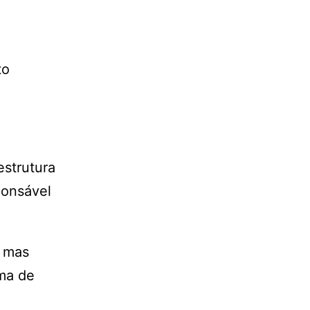
to
estrutura
ponsável
, mas
rma de