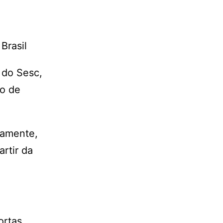
Brasil
 do Sesc,
to de
vamente,
rtir da
ortas