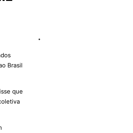
ados
o Brasil
disse que
oletiva
m