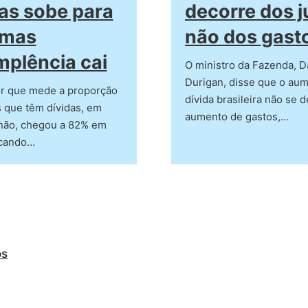
ias sobe para
decorre dos j
 mas
não dos gast
mplência cai
O ministro da Fazenda, D
Durigan, disse que o au
or que mede a proporção
dívida brasileira não se 
s que têm dívidas, em
aumento de gastos,…
 não, chegou a 82% em
rcando…
os