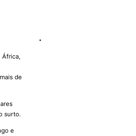
África,
 mais de
lares
o surto.
ngo e