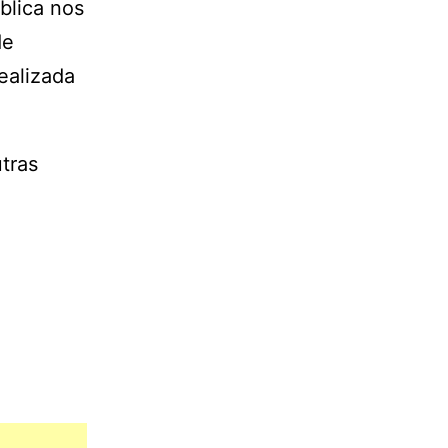
blica nos
de
ealizada
tras