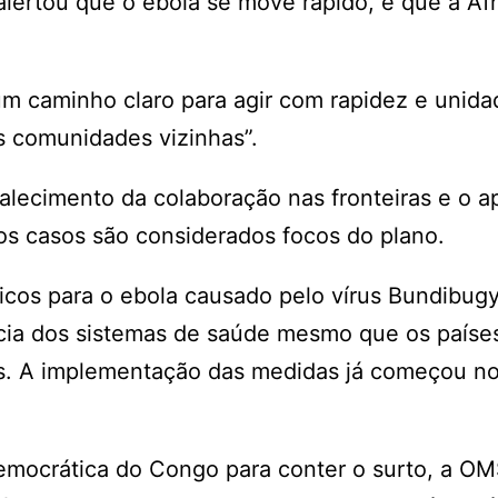
alertou que o ebola se move rápido, e que a Áfr
m caminho claro para agir com rapidez e unidad
as comunidades vizinhas”.
alecimento da colaboração nas fronteiras e o a
s casos são considerados focos do plano.
cos para o ebola causado pelo vírus Bundibugy
ncia dos sistemas de saúde mesmo que os paíse
s. A implementação das medidas já começou no
emocrática do Congo para conter o surto, a OM