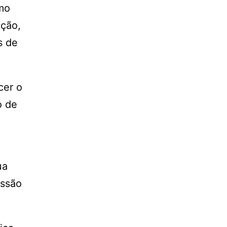
omo
cção,
s de
cer o
o de
ua
issão