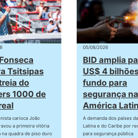
6
05/08/2026
 Fonseca
BID amplia pa
a Tsitsipas
US$ 4 bilhões
treia do
fundo para
rs 1000 de
segurança n
eal
América Lati
nista carioca João
A demanda dos países d
avou a primeira vitória
Latina e do Caribe por r
a na quadra de piso duro
para segurança pública