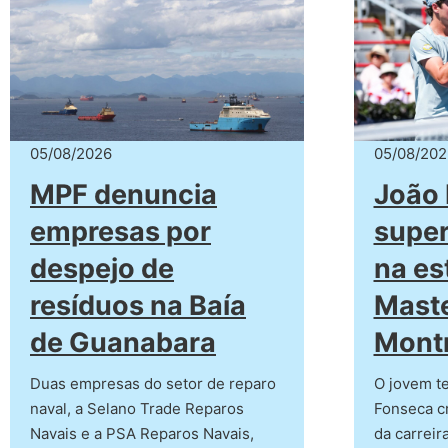
05/08/2026
05/08/202
MPF denuncia
João
empresas por
super
despejo de
na es
resíduos na Baía
Maste
de Guanabara
Montr
Duas empresas do setor de reparo
O jovem te
naval, a Selano Trade Reparos
Fonseca cr
Navais e a PSA Reparos Navais,
da carreir