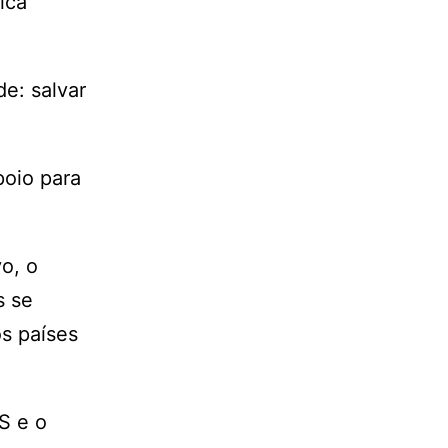
ica
e: salvar
poio para
o, o
s se
s países
S e o