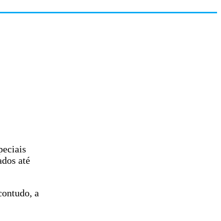
peciais
ados até
contudo, a