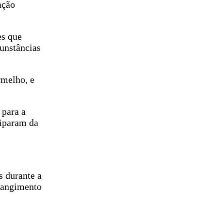
ação
es que
unstâncias
rmelho, e
 para a
ciparam da
s durante a
trangimento