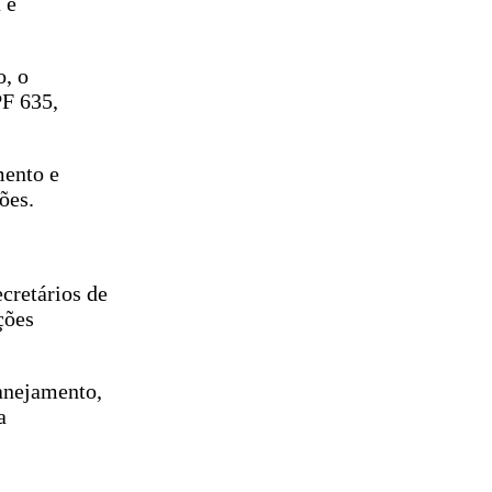
 e
o, o
PF 635,
mento e
ções.
cretários de
ções
anejamento,
a