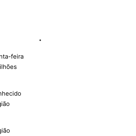
ta-feira
ilhões
onhecido
gião
gião