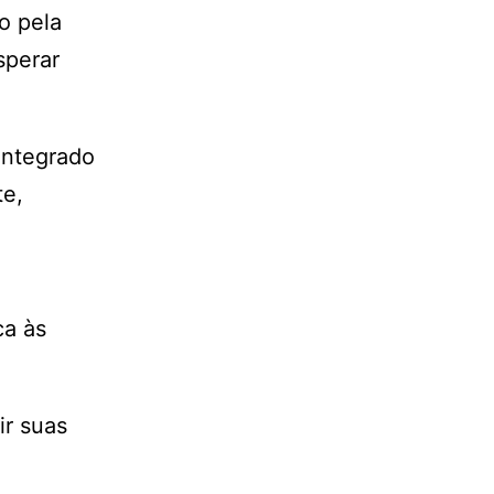
o pela
sperar
Integrado
te,
ca às
ir suas