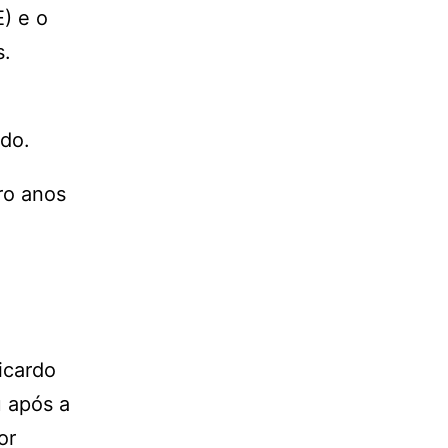
) e o
s.
o
ado.
ro anos
icardo
u após a
or