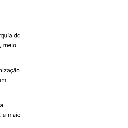
rquia do
, meio
anização
 um
da
2 e maio