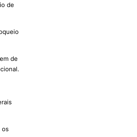
io de
oqueio
gem de
cional.
erais
 os