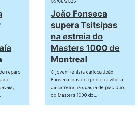
05/08/2026
a
João Fonseca
r
supera Tsitsipas
na estreia do
aía
Masters 1000 de
a
Montreal
de reparo
O jovem tenista carioca João
paros
Fonseca cravou a primeira vitória
Navais,
da carreira na quadra de piso duro
…
do Masters 1000 do…