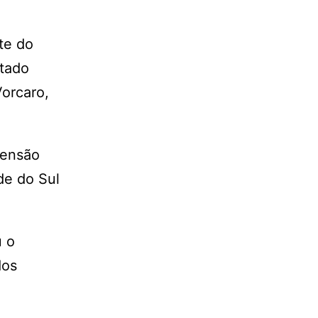
te do
ntado
orcaro,
eensão
de do Sul
u o
dos