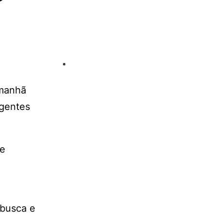
 manhã
Agentes
de
 busca e