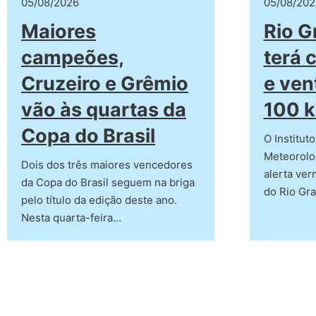
05/08/2026
05/08/202
Maiores
Rio G
campeões,
terá 
Cruzeiro e Grêmio
e ven
vão às quartas da
100 
Copa do Brasil
O Institut
Meteorolog
Dois dos três maiores vencedores
alerta ver
da Copa do Brasil seguem na briga
do Rio Gr
pelo título da edição deste ano.
Nesta quarta-feira…