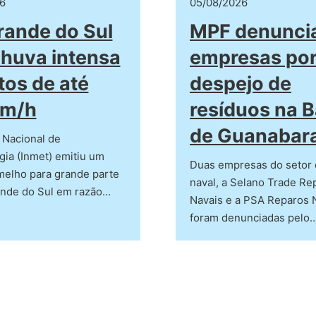
6
05/08/2026
rande do Sul
MPF denunci
chuva intensa
empresas po
tos de até
despejo de
km/h
resíduos na B
de Guanabar
o Nacional de
ia (Inmet) emitiu um
Duas empresas do setor 
melho para grande parte
naval, a Selano Trade Re
ande do Sul em razão…
Navais e a PSA Reparos 
foram denunciadas pelo