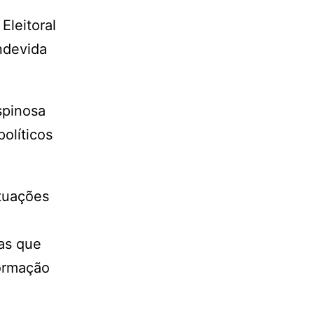
Eleitoral
ndevida
spinosa
olíticos
ituações
tas que
formação