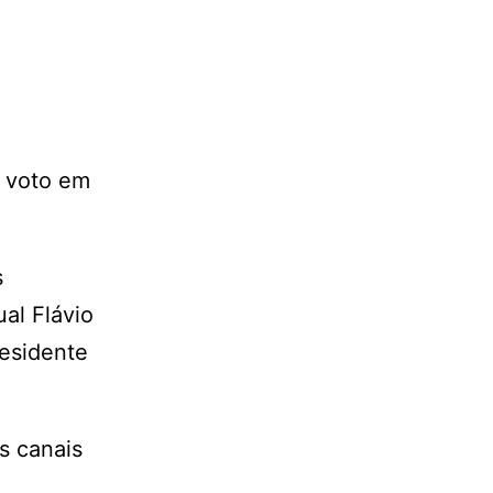
e voto em
s
al Flávio
residente
s canais