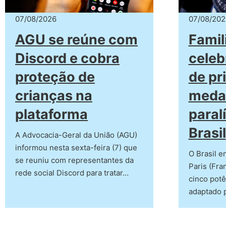
07/08/2026
07/08/202
AGU se reúne com
Famil
Discord e cobra
celeb
proteção de
de pr
crianças na
meda
plataforma
paral
Brasil
A Advocacia-Geral da União (AGU)
informou nesta sexta-feira (7) que
O Brasil e
se reuniu com representantes da
Paris (Fra
rede social Discord para tratar…
cinco potê
adaptado p