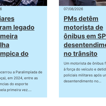
6
07/08/2026
iares
PMs detêm
ram legado
motorista de
imeira
ônibus em SP
lha
desentendim
ímpica do
no trânsito
Um motorista de ônibus f
à força do veículo e deti
ncerrou a Paralimpíada de
policiais militares após 
nça), em 2024, entre as
desentendimento no…
ncias do esporte
ela primeira vez.…