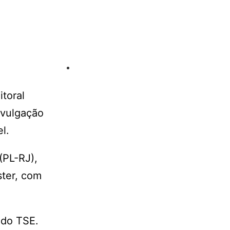
itoral
ivulgação
l.
(PL-RJ),
ster, com
 do TSE.