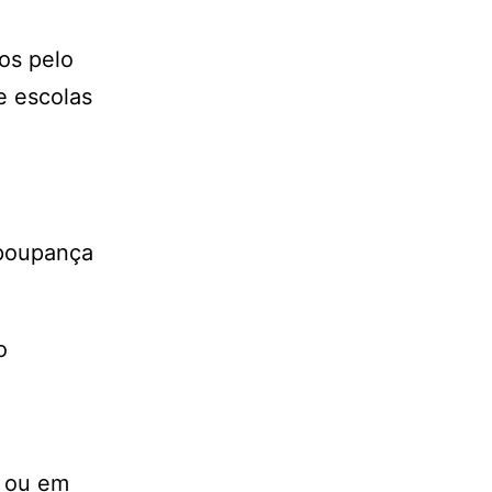
os pelo
e escolas
 poupança
o
o ou em