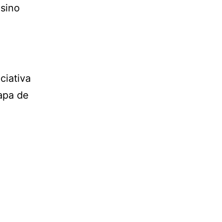
nsino
ciativa
apa de