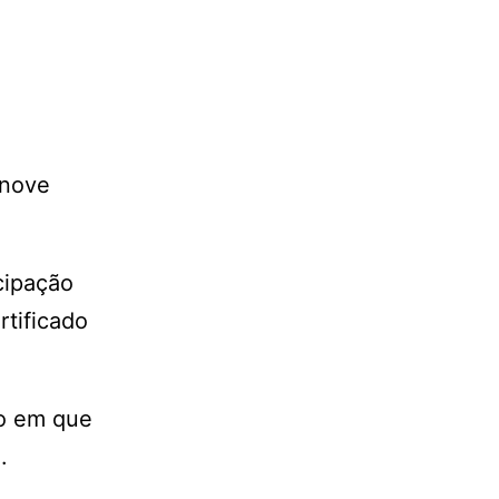
 nove
cipação
rtificado
no em que
.