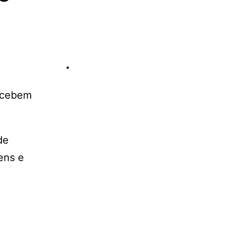
recebem
de
ens e