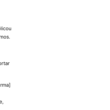
licou
imos.
rtar
orma]
e,