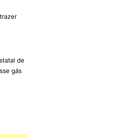
trazer
tatal de
esse gás