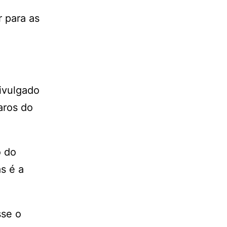
r para as
divulgado
aros do
o do
s é a
sse o