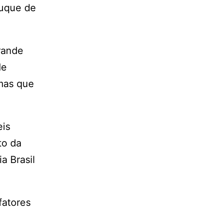
Duque de
rande
de
 mas que
eis
to da
a Brasil
fatores