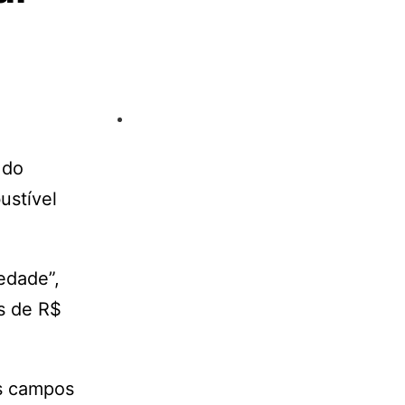
 do
ustível
edade”,
s de R$
os campos