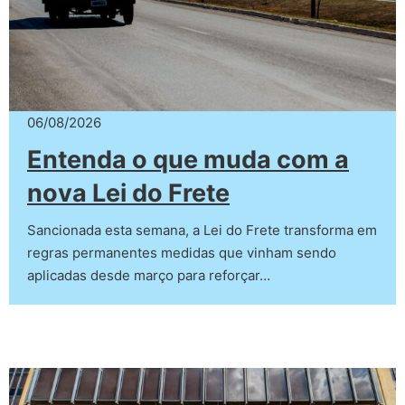
06/08/2026
Entenda o que muda com a
nova Lei do Frete
Sancionada esta semana, a Lei do Frete transforma em
regras permanentes medidas que vinham sendo
aplicadas desde março para reforçar…