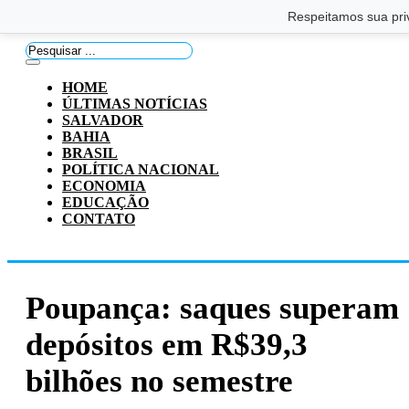
Saltar para o conteúdo principal
Ir para o footer
Respeitamos sua pri
Pesquisar
...
HOME
ÚLTIMAS NOTÍCIAS
SALVADOR
BAHIA
BRASIL
POLÍTICA NACIONAL
ECONOMIA
EDUCAÇÃO
CONTATO
Poupança: saques superam
depósitos em R$39,3
bilhões no semestre