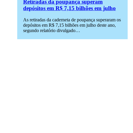
Retiradas da poupança superam
depósitos em R$ 7,15 bilhões em julho
As retiradas da caderneta de poupança superaram os
depósitos em R$ 7,15 bilhões em julho deste ano,
segundo relatório divulgado…