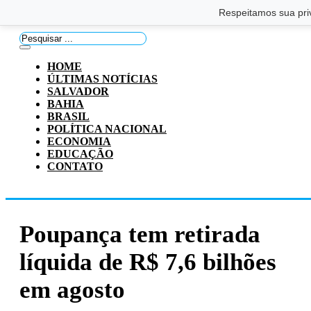
Saltar para o conteúdo principal
Ir para o footer
Respeitamos sua pri
Pesquisar
...
HOME
ÚLTIMAS NOTÍCIAS
SALVADOR
BAHIA
BRASIL
POLÍTICA NACIONAL
ECONOMIA
EDUCAÇÃO
CONTATO
Poupança tem retirada
líquida de R$ 7,6 bilhões
em agosto