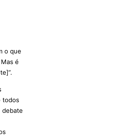
m o que
. Mas é
e]”.
s
e todos
e debate
os