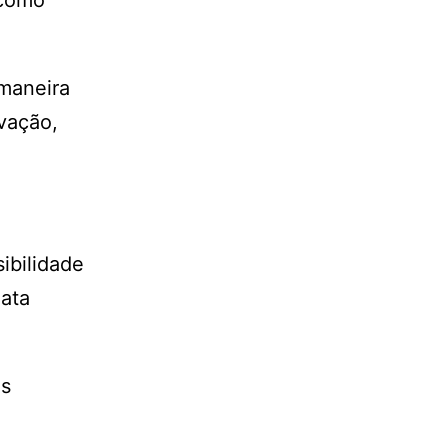
 como
 maneira
vação,
ibilidade
ata
es