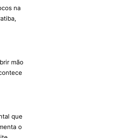
ocos na
atiba,
brir mão
acontece
ntal que
amenta o
ite