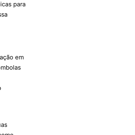
icas para
ssa
 ação em
ombolas
o
uas