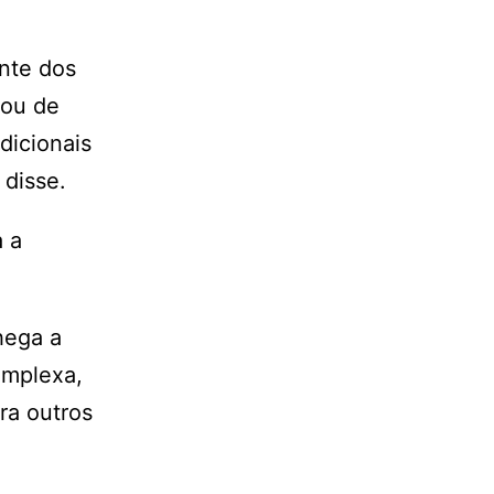
ente dos
 ou de
dicionais
 disse.
a a
chega a
omplexa,
ra outros