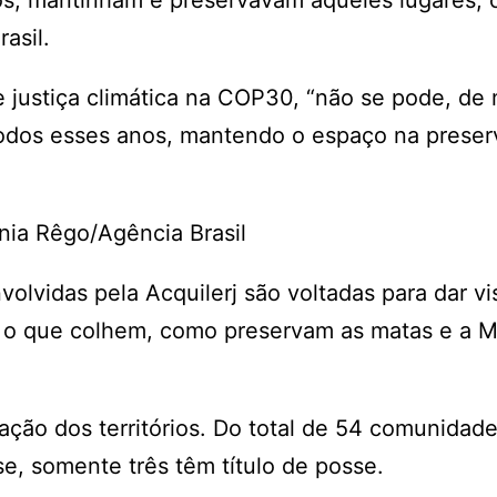
os, mantinham e preservavam aqueles lugares,
asil.
e justiça climática na COP30, “não se pode, de
dos esses anos, mantendo o espaço na preser
ânia Rêgo/Agência Brasil
lvidas pela Acquilerj são voltadas para dar vis
 o que colhem, como preservam as matas e a M
zação dos territórios. Do total de 54 comunidad
nse, somente três têm título de posse.