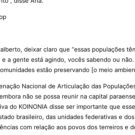
to”, disse Ana.
App
lberto, deixar claro que “essas populações tê
s, e a gente está agindo, vocês sabendo ou não
comunidades estão preservando [o meio ambient
enação Nacional de Articulação das Populaçõe
 embora não se possa reunir na capital paraens
utiva do KOINONIA disse ser importante que ess
stado brasileiro, das unidades federativas e dos
ências com relação aos povos dos terreiros e d