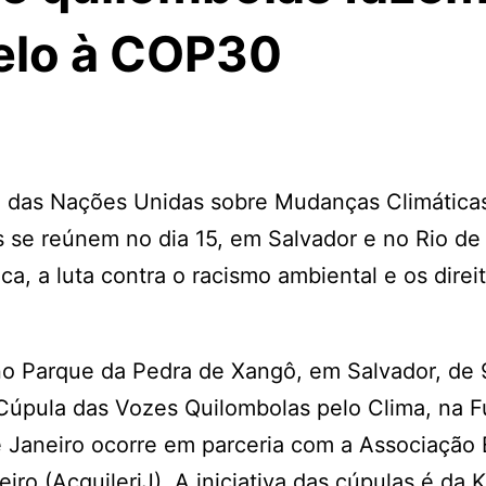
elo à COP30
a das Nações Unidas sobre Mudanças Climática
 se reúnem no dia 15, em Salvador e no Rio de 
ca, a luta contra o racismo ambiental e os direi
no Parque da Pedra de Xangô, em Salvador, de 
I Cúpula das Vozes Quilombolas pelo Clima, na 
e Janeiro ocorre em parceria com a Associação 
ro (AcquilerjJ). A iniciativa das cúpulas é da