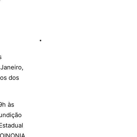
s
Janeiro,
tos dos
9h às
Fundição
Estadual
 KOINONIA