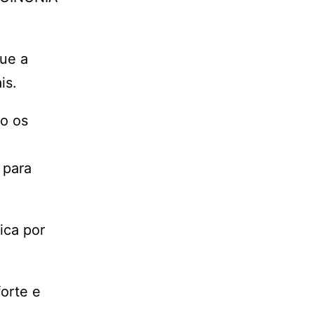
que a
is.
to os
 para
ica por
.
forte e