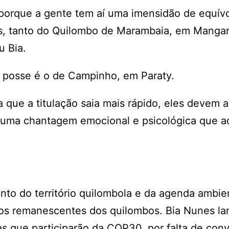
 porque a gente tem aí uma imensidão de equív
os, tanto do Quilombo de Marambaia, em Mangar
u Bia.
e posse é o de Campinho, em Paraty.
 que a titulação saia mais rápido, eles devem a
“É uma chantagem emocional e psicológica que 
ento do território quilombola e da agenda ambie
vos remanescentes dos quilombos. Bia Nunes l
 que participarão da COP30, por falta de conv