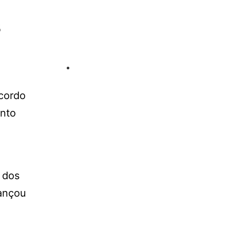
s
cordo
onto
 dos
cançou