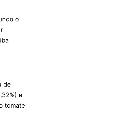
gundo o
r
iba
u de
2,32%) e
do tomate