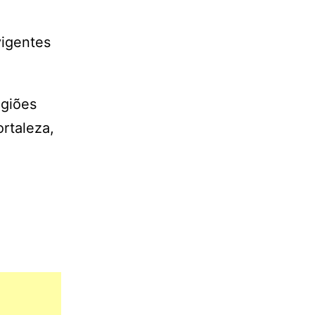
vigentes
egiões
ortaleza,