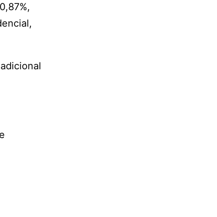
 0,87%,
encial,
adicional
ne