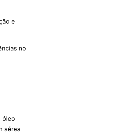
ção e
ências no
 óleo
em aérea