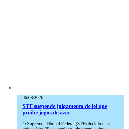
06/08/2026
STF suspende julgamento de lei que
proíbe jogos de azar
O Supremo Tribunal Federal (STF) decidiu nesta
quinta-feira (6) suspender o julgamento sobre a