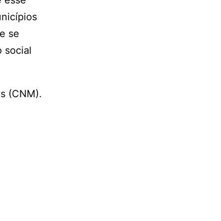
e esse
nicípios
e se
 social
os (CNM).