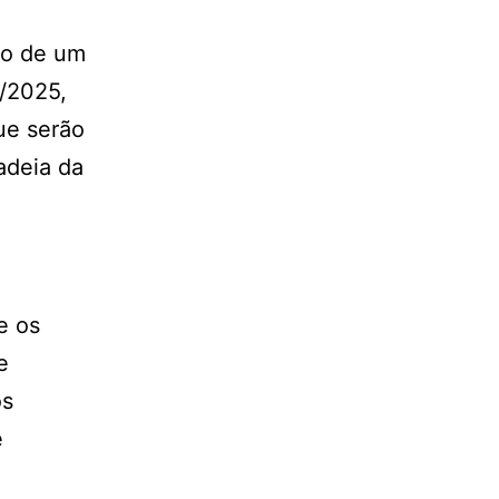
ão de um
8/2025,
ue serão
adeia da
e os
e
os
e