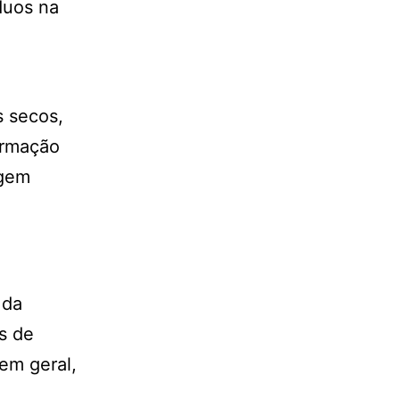
duos na
s secos,
formação
agem
 da
as de
em geral,