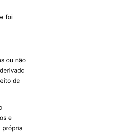
e foi
os ou não
 derivado
eito de
o
cos e
 própria