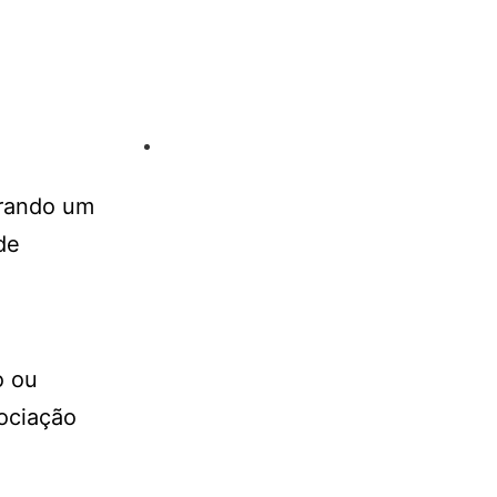
trando um
de
o ou
sociação