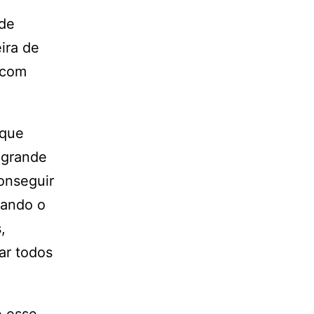
 de
ira de
 com
 que
 grande
conseguir
tando o
,
ar todos