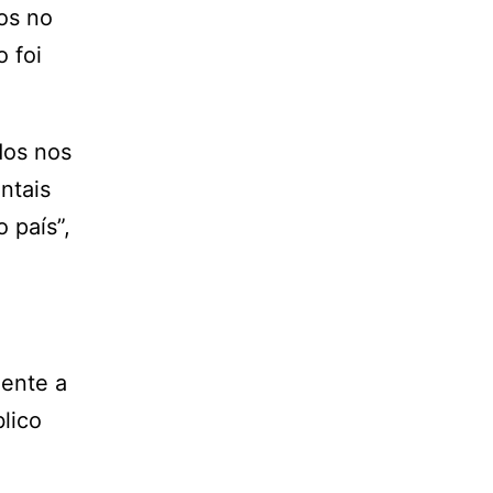
os no
 foi
dos nos
ntais
 país”,
lente a
lico