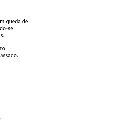
om queda de
do-se
s.
ro
assado.