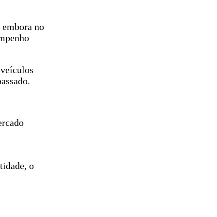
, embora no
empenho
 veículos
passado.
ercado
tidade, o