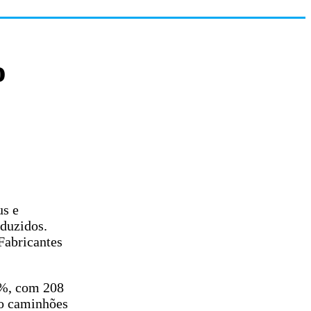
o
us e
duzidos.
Fabricantes
7%, com 208
mo caminhões