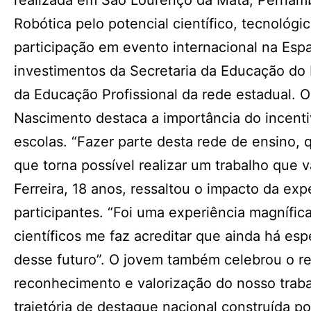
realizada em São Lourenço da Mata, Pernamb
Robótica pelo potencial científico, tecnológi
participação em evento internacional na Espa
investimentos da Secretaria da Educação do E
da Educação Profissional da rede estadual. O
Nascimento destaca a importância do incenti
escolas. “Fazer parte desta rede de ensino, q
que torna possível realizar um trabalho que 
Ferreira, 18 anos, ressaltou o impacto da ex
participantes. “Foi uma experiência magnífic
científicos me faz acreditar que ainda há es
desse futuro”. O jovem também celebrou o re
reconhecimento e valorização do nosso trab
trajetória de destaque nacional construída p