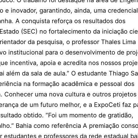
uco. O trabalho foi destaque na área de Engen
co e inovador, garantindo, ainda, uma credencial
nha. A conquista reforça os resultados dos
stado (SEC) no fortalecimento da iniciação cien
rientador da pesquisa, o professor Thales Lima
vo institucional para o desenvolvimento de pro
ue incentiva, apoia e acredita nos nossos proje
vai além da sala de aula.” O estudante Thiago S
periência na formação acadêmica e pessoal dos
a. Conhecer uma nova cultura e outros projetos
perança de um futuro melhor, e a ExpoCeti faz p
sultado obtido. “Foi um momento de gratidão,
alho.” Bahia como referência A premiação cons
or estudantes e professores da rede estadual ba