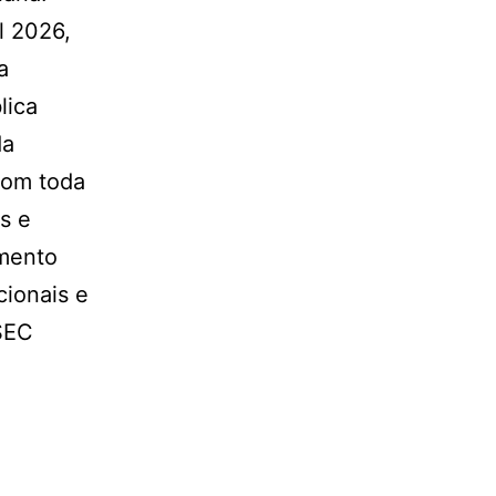
l 2026,
a
lica
da
Com toda
s e
imento
cionais e
 SEC