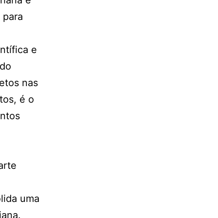
haria e
 para
tífica e
 do
jetos nas
tos, é o
antos
arte
olida uma
iana.