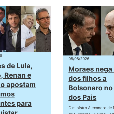
6
08/08/2026
es de Lula,
Moraes nega 
o, Renan e
dos filhos a
do apostam
Bolsonaro no
tmos
dos Pais
entes para
O ministro Alexandre de
istar