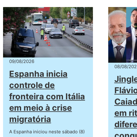
09/08/2026
08/08/202
Espanha inicia
Jingl
controle de
Flávi
fronteira com Itália
Caia
em meio à crise
em ri
migratória
difer
A Espanha iniciou neste sábado (8)
conqu