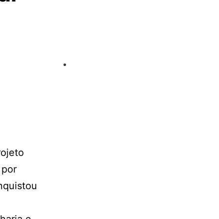
ojeto
 por
nquistou