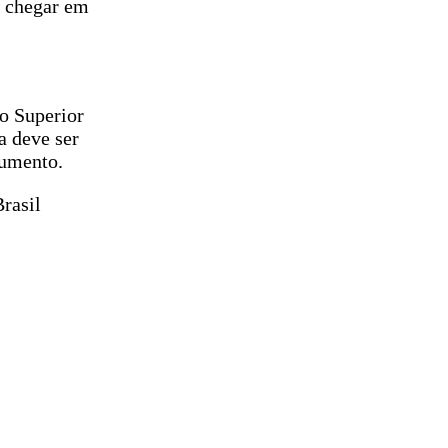
e chegar em
do Superior
a deve ser
cumento.
rasil