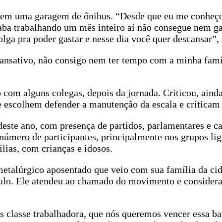
×1 em uma garagem de ônibus. “Desde que eu me conheço
acaba trabalhando um mês inteiro aí não consegue nem ga
lga pra poder gastar e nesse dia você quer descansar”, 
cansativo, não consigo nem ter tempo com a minha famíl
 com alguns colegas, depois da jornada. Criticou, ainda
 escolhem defender a manutenção da escala e criticam 
este ano, com presença de partidos, parlamentares e c
 número de participantes, principalmente nos grupos li
lias, com crianças e idosos.
metalúrgico aposentado que veio com sua família da ci
ulo. Ele atendeu ao chamado do movimento e considera 
s classe trabalhadora, que nós queremos vencer essa ba