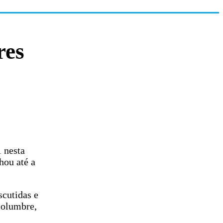
res
 nesta
hou até a
scutidas e
columbre,