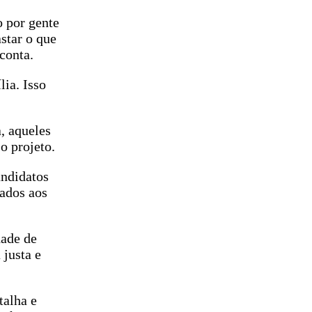
 por gente
star o que
conta.
ia. Isso
, aqueles
o projeto.
andidatos
gados aos
dade de
justa e
talha e