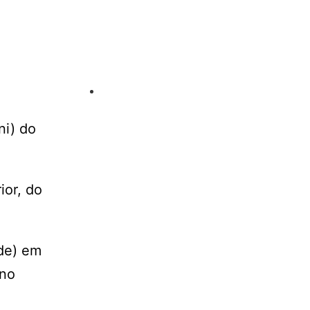
ni) do
ior, do
ade) em
ino