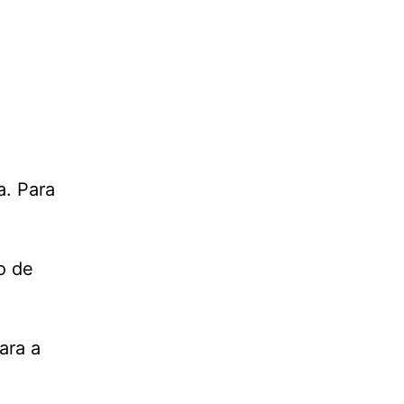
a. Para
o de
ara a