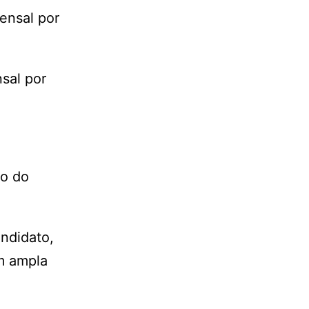
ensal por
sal por
ão do
andidato,
em ampla