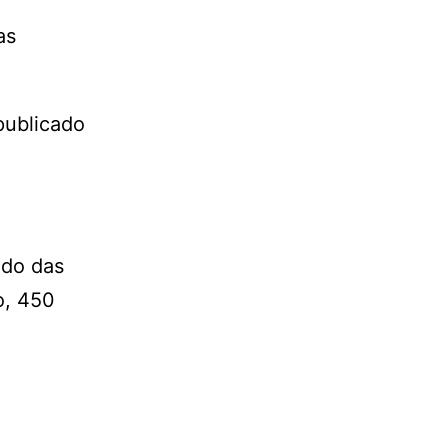
as
publicado
ado das
o, 450