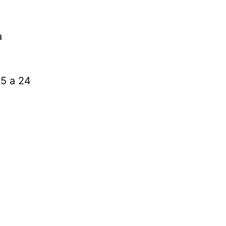
a
15 a 24