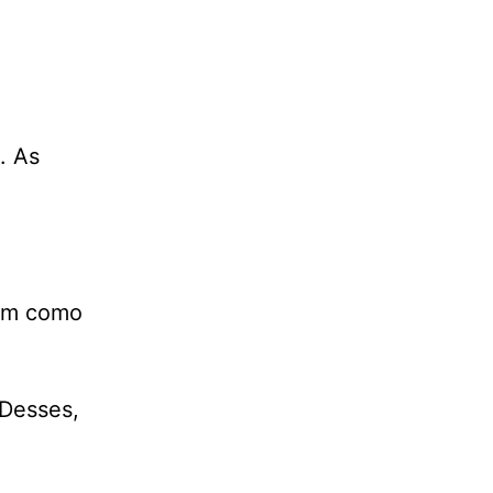
. As
tem como
 Desses,