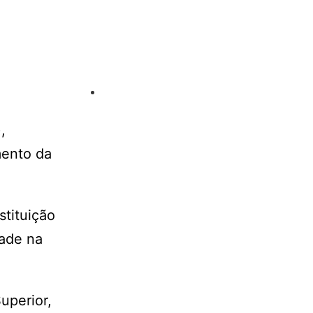
,
mento da
stituição
dade na
uperior,