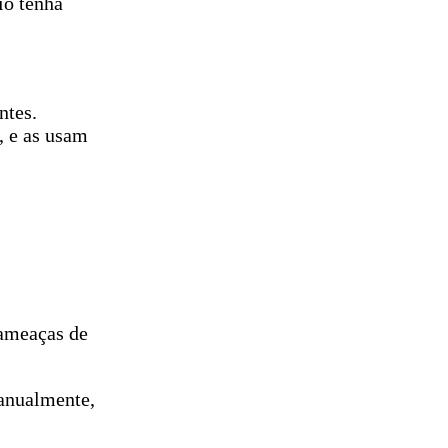
io tenha
ntes.
, e as usam
 ameaças de
manualmente,