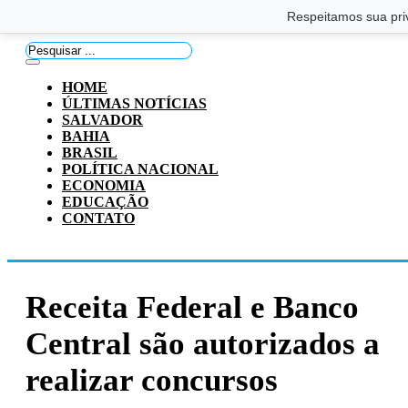
Saltar para o conteúdo principal
Ir para o footer
Respeitamos sua pri
Pesquisar
...
HOME
ÚLTIMAS NOTÍCIAS
SALVADOR
BAHIA
BRASIL
POLÍTICA NACIONAL
ECONOMIA
EDUCAÇÃO
CONTATO
Receita Federal e Banco
Central são autorizados a
realizar concursos