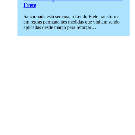
Frete
Sancionada esta semana, a Lei do Frete transforma
em regras permanentes medidas que vinham sendo
aplicadas desde março para reforçar…