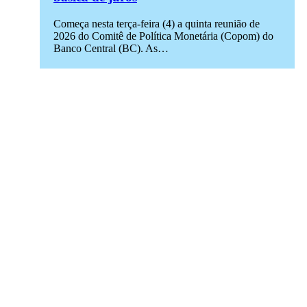
Começa nesta terça-feira (4) a quinta reunião de
2026 do Comitê de Política Monetária (Copom) do
Banco Central (BC). As…