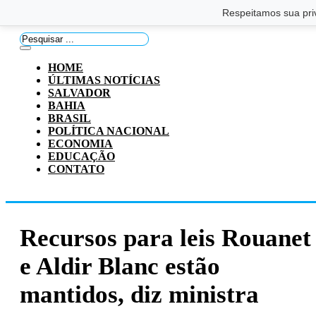
Saltar para o conteúdo principal
Ir para o footer
Respeitamos sua pri
Pesquisar
...
HOME
ÚLTIMAS NOTÍCIAS
SALVADOR
BAHIA
BRASIL
POLÍTICA NACIONAL
ECONOMIA
EDUCAÇÃO
CONTATO
Recursos para leis Rouanet
e Aldir Blanc estão
mantidos, diz ministra