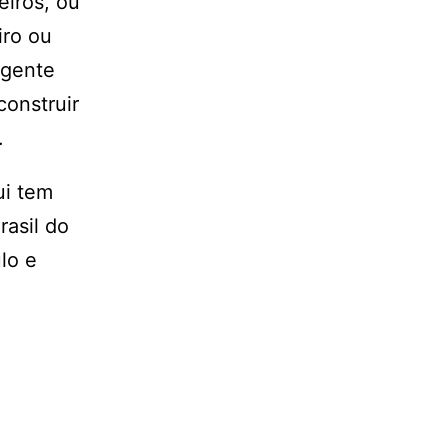
eiros, ou
iro ou
 gente
construir
u.
ui tem
rasil do
lo e