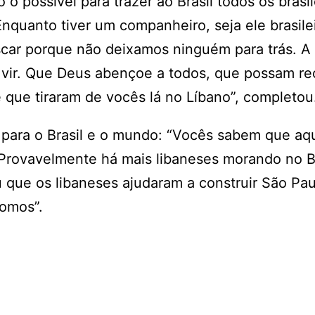
 o possível para trazer ao Brasil todos os brasil
Enquanto tiver um companheiro, seja ele brasile
uscar porque não deixamos ninguém para trás. A
m vir. Que Deus abençoe a todos, que possam re
de que tiraram de vocês lá no Líbano”, completo
e para o Brasil e o mundo: “Vocês sabem que aq
. Provavelmente há mais libaneses morando no B
 que os libaneses ajudaram a construir São Pau
somos”.