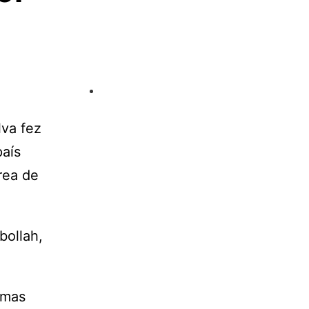
lva fez
país
rea de
bollah,
 mas