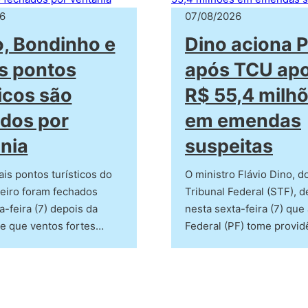
6
07/08/2026
o, Bondinho e
Dino aciona 
s pontos
após TCU apo
ticos são
R$ 55,4 milh
dos por
em emendas
nia
suspeitas
ais pontos turísticos do
O ministro Flávio Dino, 
eiro foram fechados
Tribunal Federal (STF), 
a-feira (7) depois da
nesta sexta-feira (7) que 
de que ventos fortes…
Federal (PF) tome provi