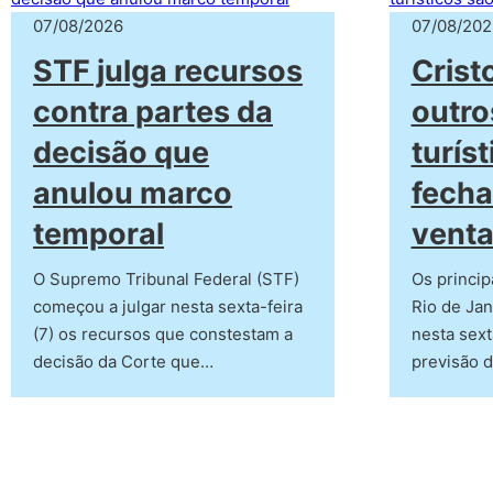
07/08/2026
07/08/202
STF julga recursos
Crist
contra partes da
outro
decisão que
turís
anulou marco
fecha
temporal
venta
O Supremo Tribunal Federal (STF)
Os princip
começou a julgar nesta sexta-feira
Rio de Jan
(7) os recursos que constestam a
nesta sext
decisão da Corte que…
previsão 