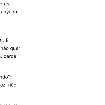
eres,
etanyahu
”. E
 não quer
a, perde
ndo”:
az, não